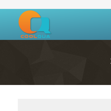
+494028798734
info@coolqua.de