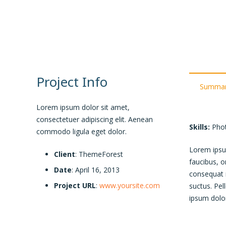
Project Info
Summa
Lorem ipsum dolor sit amet,
consectetuer adipiscing elit. Aenean
Skills:
Phot
commodo ligula eget dolor.
Lorem ipsum
Client
: ThemeForest
faucibus, o
Date
: April 16, 2013
consequat m
Project URL
:
www.yoursite.com
suctus. Pel
ipsum dolor