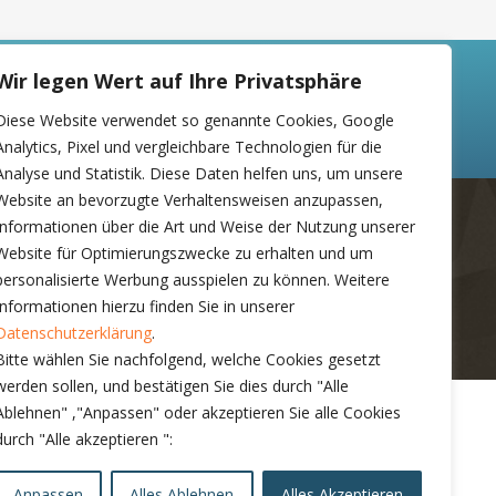
Wir legen Wert auf Ihre Privatsphäre
Home
Services
Custom Builds
Kontakt
Diese Website verwendet so genannte Cookies, Google
Analytics, Pixel und vergleichbare Technologien für die
Analyse und Statistik. Diese Daten helfen uns, um unsere
Website an bevorzugte Verhaltensweisen anzupassen,
Informationen über die Art und Weise der Nutzung unserer
o
Website für Optimierungszwecke zu erhalten und um
personalisierte Werbung ausspielen zu können. Weitere
Informationen hierzu finden Sie in unserer
Datenschutzerklärung
.
Bitte wählen Sie nachfolgend, welche Cookies gesetzt
werden sollen, und bestätigen Sie dies durch "Alle
Ablehnen" ,"
Anpassen
" oder akzeptieren Sie alle Cookies
durch "Alle akzeptieren ":
Search
Anpassen
Alles Ablehnen
Alles Akzeptieren