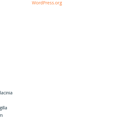
WordPress.org
lacinia
illa
em