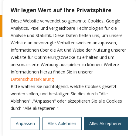
Wir legen Wert auf Ihre Privatsphäre
Diese Website verwendet so genannte Cookies, Google
Impressum
Analytics, Pixel und vergleichbare Technologien für die
Analyse und Statistik. Diese Daten helfen uns, um unsere
Website an bevorzugte Verhaltensweisen anzupassen,
CoolQua
Informationen über die Art und Weise der Nutzung unserer
Website für Optimierungszwecke zu erhalten und um
Kerbelweg 7
personalisierte Werbung ausspielen zu können. Weitere
22337 Hamburg, Germany
Informationen hierzu finden Sie in unserer
Datenschutzerklärung
.
Telefon: +49 40 28 79 87 34
Bitte wählen Sie nachfolgend, welche Cookies gesetzt
Mobile: +49 176 83 18 14 02
werden sollen, und bestätigen Sie dies durch "Alle
E-Mail:
info@coolqua.de
Ablehnen" ,"
Anpassen
" oder akzeptieren Sie alle Cookies
USt
-IdNr.
: DE316165796
durch "Alle akzeptieren ":
Steuer Nr. : DE4919000479
Verantwortlicher i.S.d. Khang Quach
Anpassen
Alles Ablehnen
Alles Akzeptieren